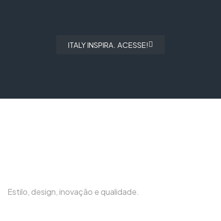
ITALY INSPIRA. ACESSE!
Estilo, design, inovação e qualidade.
(31) 3419-6450