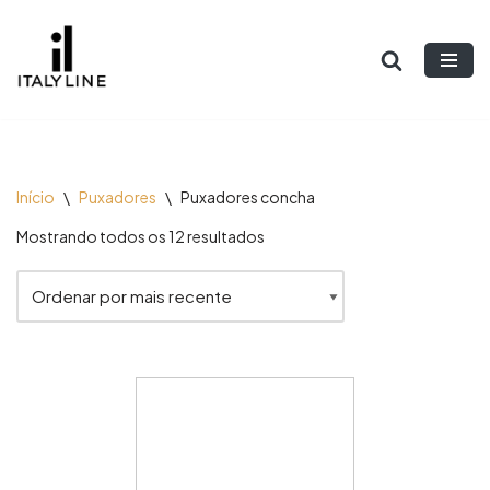
Pular
para
o
conteúdo
Início
\
Puxadores
\
Puxadores concha
Mostrando todos os 12 resultados