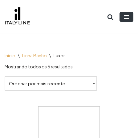
Pular
para
o
conteúdo
Início
\
Linha Banho
\
Luxor
Mostrando todos os 5 resultados