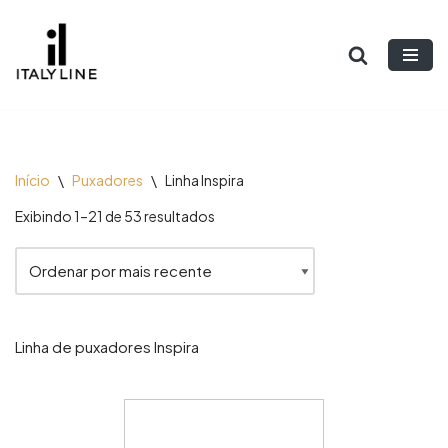
Pular
para
o
conteúdo
Início
\
Puxadores
\
Linha Inspira
Exibindo 1–21 de 53 resultados
Linha de puxadores Inspira