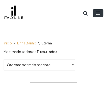
Pular
para
o
conteúdo
Início
\
Linha Banho
\
Eterna
Mostrando todos os 11 resultados