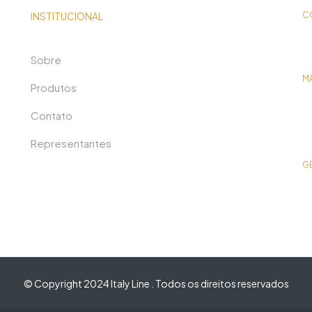
INSTITUCIONAL
C
Sobre
M
Produtos
Contato
Representantes
G
© Copyright 2024 Italy Line . Todos os direitos reservados