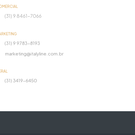
OMERCIAL
(31) 9 8461-7066
ARKETING
(31) 9 9783-8193
marketing@italyline.com.br
ERAL
(31) 3419-6450