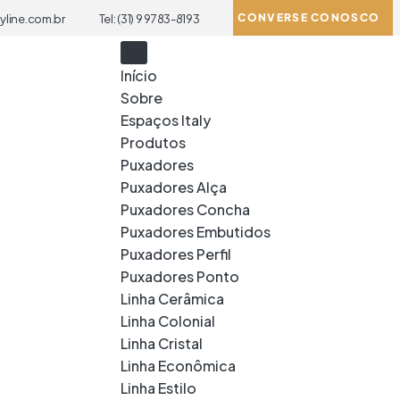
CONVERSE CONOSCO
yline.com.br
Tel: (31) 9 9783-8193
Início
Sobre
Espaços Italy
Produtos
Puxadores
Puxadores Alça
Puxadores Concha
Puxadores Embutidos
Puxadores Perfil
Puxadores Ponto
Linha Cerâmica
Linha Colonial
Linha Cristal
Linha Econômica
Linha Estilo