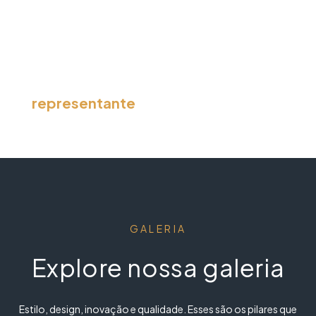
placas personalizadas, além dos expositores sob
medida.
Entre em contato com o
representante
da sua região e saiba
mais.
GALERIA
Explore nossa galeria
Estilo, design, inovação e qualidade. Esses são os pilares que