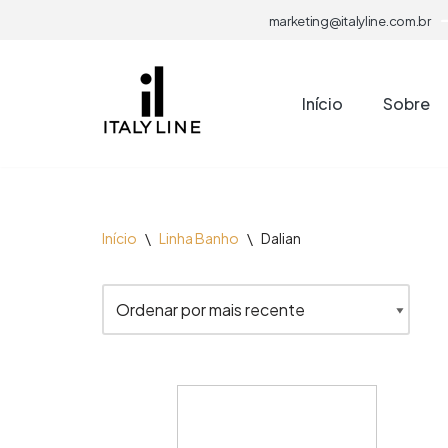
marketing@italyline.com.br
Pular
para
Início
Sobre
o
conteúdo
Início
\
Linha Banho
\
Dalian