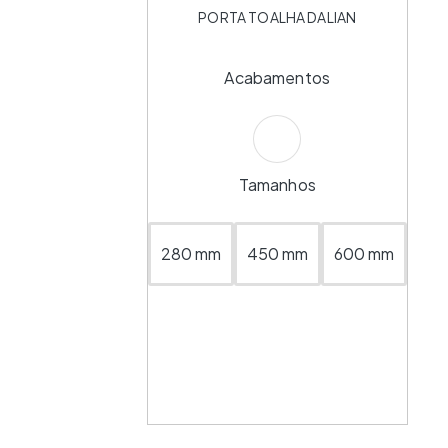
PORTA TOALHA DALIAN
Acabamentos
Tamanhos
280 mm
450 mm
600 mm