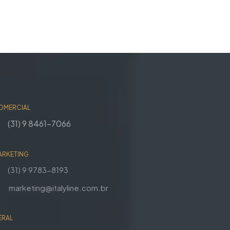
OMERCIAL
(31) 9 8461-7066
ARKETING
(31) 9 9783-8193
marketing@italyline.com.br
ERAL