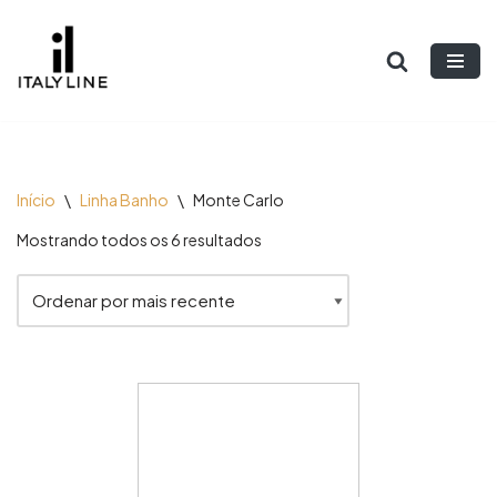
Pular
para
o
conteúdo
Início
\
Linha Banho
\
Monte Carlo
Mostrando todos os 6 resultados