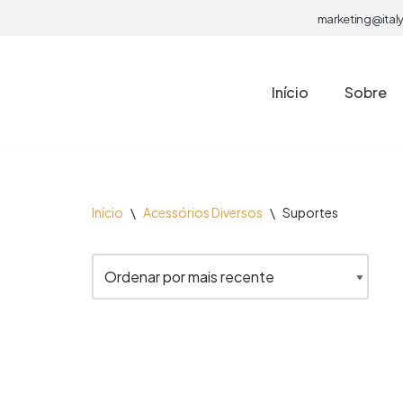
marketing@italy
Pular
para
Início
Sobre
o
conteúdo
Início
\
Acessórios Diversos
\
Suportes