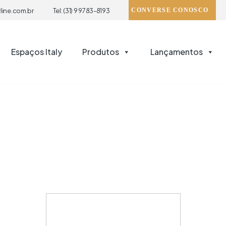
line.com.br
Tel: (31) 9 9783-8193
CONVERSE CONOSCO
Espaços Italy
Produtos
Lançamentos