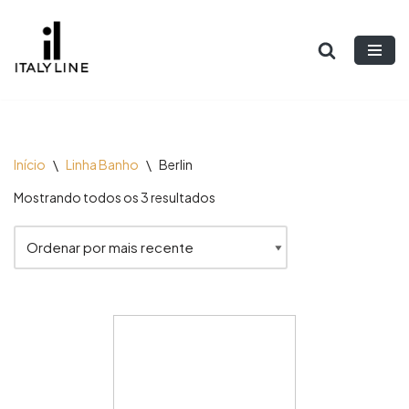
Pular
para
o
conteúdo
Início
\
Linha Banho
\
Berlin
Mostrando todos os 3 resultados