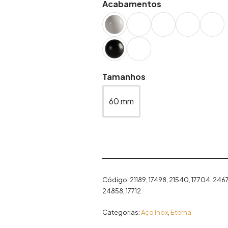
Acabamentos
Tamanhos
60 mm
Código:
21189, 17498, 21540, 17704, 2467
24858, 17712
Categorias:
Aço Inox
,
Eterna