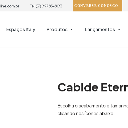
line.com.br
Tel: (31) 9 9783-8193
CONVERSE CONOSCO
Espaços Italy
Produtos
Lançamentos
Cabide Eter
Escolha o acabamento e tamanh
clicando nos ícones abaixo: