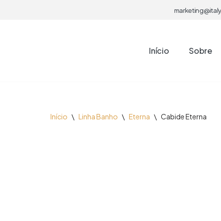
marketing@italy
Pular
para
Início
Sobre
o
conteúdo
Início
\
Linha Banho
\
Eterna
\
Cabide Eterna