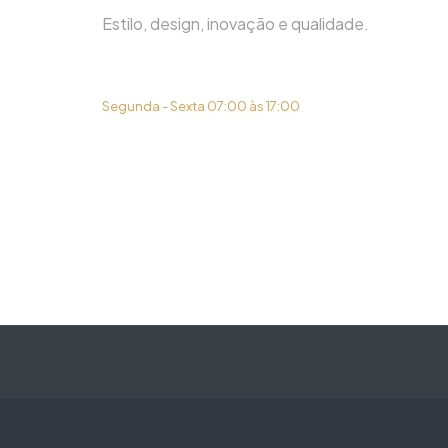
Estilo, design, inovação e qualidade.
(31) 3419-6450
Segunda - Sexta 07:00 às 17:00