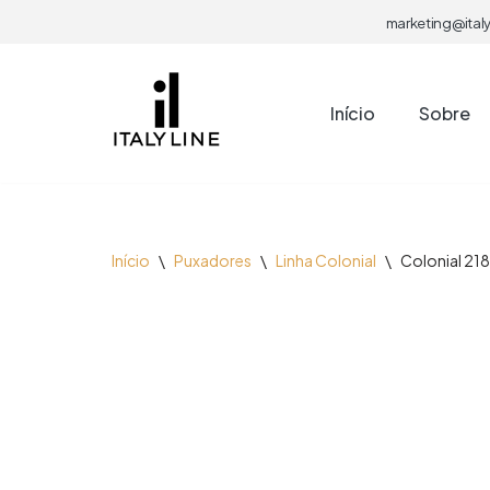
marketing@italy
Pular
para
Início
Sobre
o
conteúdo
Início
\
Puxadores
\
Linha Colonial
\
Colonial 218