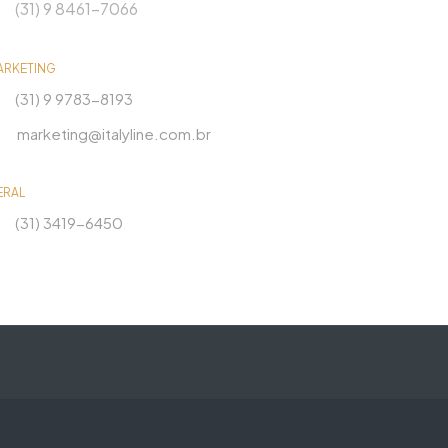
(31) 9 8461-7066
ARKETING
(31) 9 9783-8193
marketing@italyline.com.br
ERAL
(31) 3419-6450