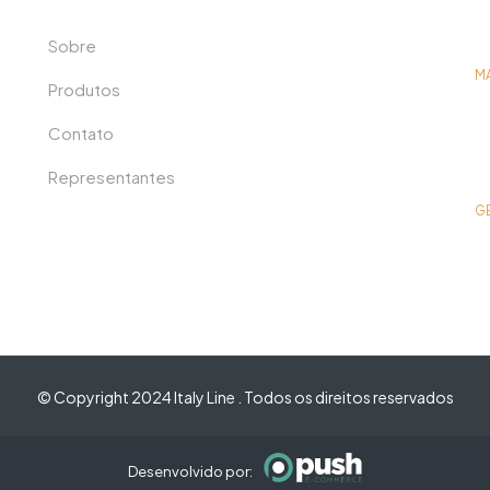
Sobre
M
Produtos
Contato
Representantes
G
© Copyright 2024 Italy Line . Todos os direitos reservados
Desenvolvido por: