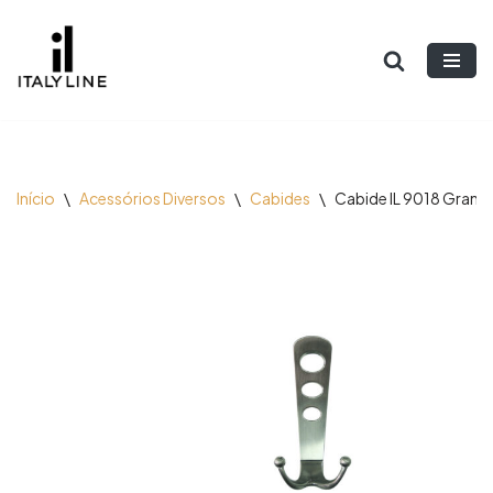
Pular
para
o
conteúdo
Início
\
Acessórios Diversos
\
Cabides
\
Cabide IL 9018 Grand