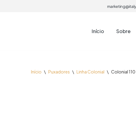
marketing@italy
Pular
para
Início
Sobre
o
conteúdo
Início
\
Puxadores
\
Linha Colonial
\
Colonial 110