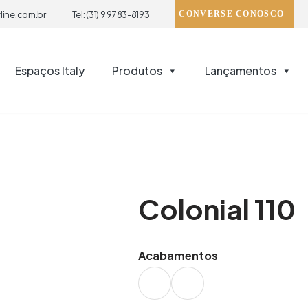
line.com.br
Tel: (31) 9 9783-8193
CONVERSE CONOSCO
Espaços Italy
Produtos
Lançamentos
Colonial 110
Acabamentos