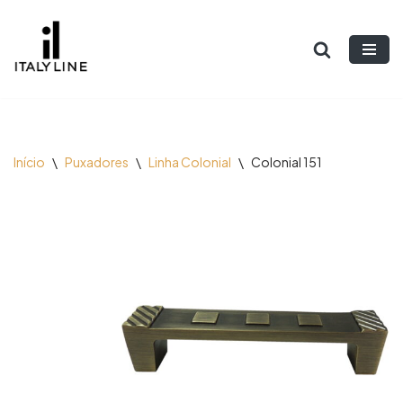
Pular
para
o
conteúdo
Início
\
Puxadores
\
Linha Colonial
\
Colonial 151