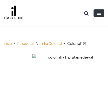
Pular
para
o
conteúdo
Início
\
Puxadores
\
Linha Colonial
\
Colonial 191