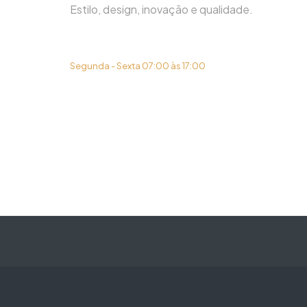
Estilo, design, inovação e qualidade.
(31) 3419-6450
Segunda - Sexta 07:00 às 17:00