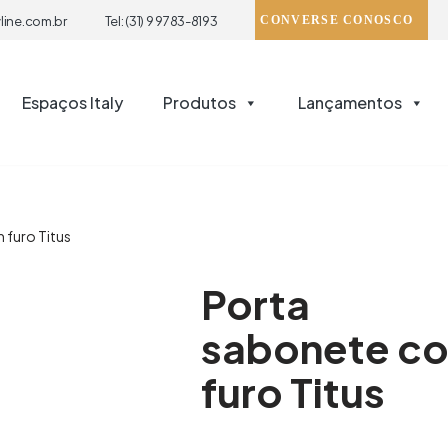
line.com.br
Tel: (31) 9 9783-8193
CONVERSE CONOSCO
Espaços Italy
Produtos
Lançamentos
 furo Titus
Porta
sabonete c
furo Titus