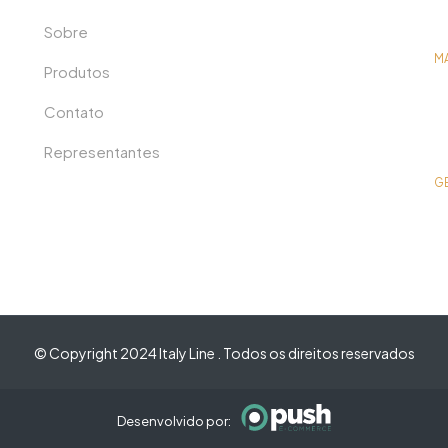
Sobre
M
Produtos
Contato
Representantes
G
© Copyright 2024 Italy Line . Todos os direitos reservados
Desenvolvido por: