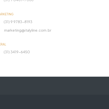
ARKETING
(31) 9 9783-8193
marketing@italyline.com.br
ERAL
(31) 3419-6450