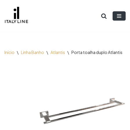
Pular
para
o
conteúdo
Início
\
Linha Banho
\
Atlantis
\
Porta toalha duplo Atlantis