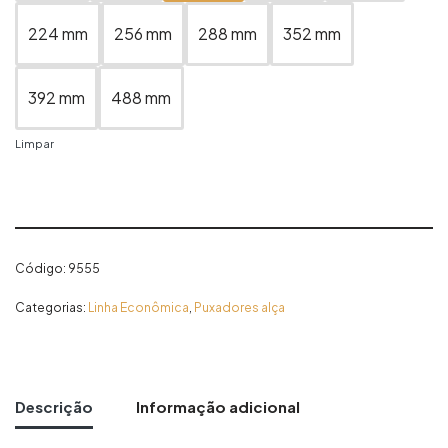
224 mm
256 mm
288 mm
352 mm
392 mm
488 mm
Limpar
Código:
9555
Categorias:
Linha Econômica
,
Puxadores alça
Descrição
Informação adicional