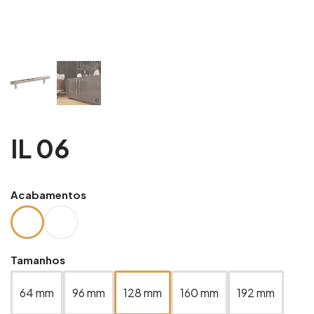
IL 06
Acabamentos
Tamanhos
64 mm
96 mm
128 mm
160 mm
192 mm