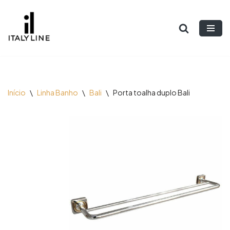
Pular
para
o
conteúdo
Início
\
Linha Banho
\
Bali
\
Porta toalha duplo Bali